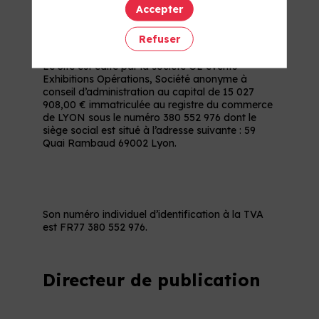
Éditeur
Accepter
Refuser
Le Site est édité par la société GL events
Exhibitions Opérations, Société anonyme à
conseil d’administration au capital de 15 027
908,00 € immatriculée au registre du commerce
de LYON sous le numéro 380 552 976 dont le
siège social est situé à l’adresse suivante : 59
Son numéro individuel d’identification à la TVA
Directeur de publication