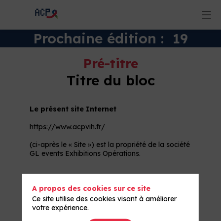
Prochaine édition : 19
novembre 2026
Pré-titre
Titre du bloc
Le présent site Internet
https://www.acpvih.fr/
(ci-après le « Site ») est la propriété de la société
GL events Exhibitions Opérations.
A propos des cookies sur ce site
Adresse de courrier électronique :
Ce site utilise des cookies visant à améliorer
votre expérience.
ashna.keenoo-ext@gl-events.com