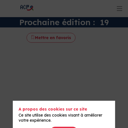
Prochaine édition : 19
novembre 2026
🔄
Mettre en favoris
ACTUALITÉS
PREP
:
orale,
A propos des cookies sur ce site
Ce site utilise des cookies visant à améliorer
long
votre expérience.